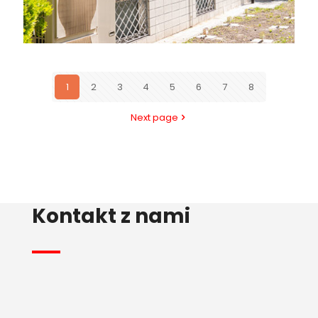
1
2
3
4
5
6
7
8
Next page
Kontakt z nami