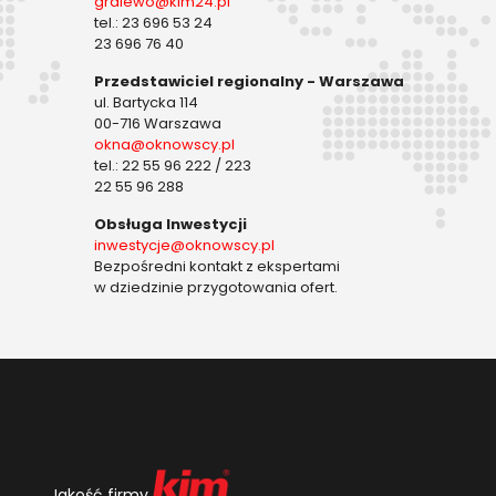
gralewo@kim24.pl
tel.: 23 696 53 24
23 696 76 40
Przedstawiciel regionalny - Warszawa
ul. Bartycka 114
00-716 Warszawa
okna@oknowscy.pl
tel.: 22 55 96 222 / 223
22 55 96 288
Obsługa Inwestycji
inwestycje@oknowscy.pl
Bezpośredni kontakt z ekspertami
w dziedzinie przygotowania ofert.
Jakość firmy