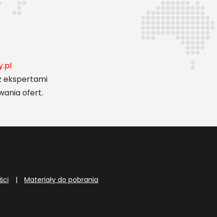
3
.pl
z ekspertami
wania ofert.
ści
|
Materiały do pobrania