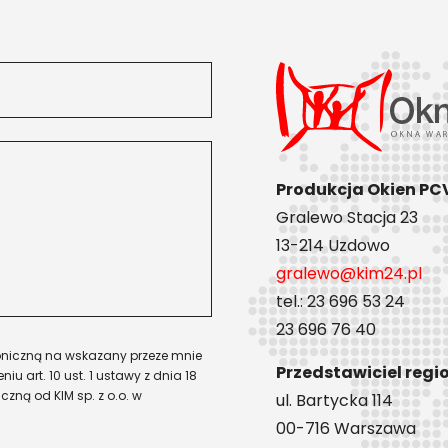
Produkcja Okien PC
Gralewo Stacja 23
13-214 Uzdowo
gralewo@kim24.pl
tel.: 23 696 53 24
23 696 76 40
niczną na wskazany przeze mnie
Przedstawiciel reg
iu art. 10 ust. 1 ustawy z dnia 18
czną od KIM sp. z o.o. w
ul. Bartycka 114
00-716 Warszawa