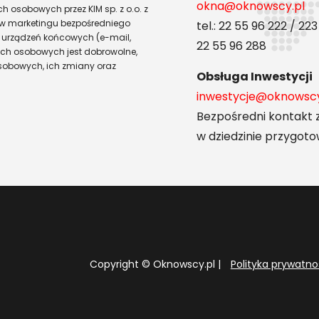
okna@oknowscy.pl
osobowych przez KIM sp. z o.o. z
elów marketingu bezpośredniego
tel.: 22 55 96 222 / 22
urządzeń końcowych (e-mail,
22 55 96 288
nych osobowych jest dobrowolne,
obowych, ich zmiany oraz
Obsługa Inwestycji
inwestycje@oknowscy
Bezpośredni kontakt 
w dziedzinie przygoto
Copyright © Oknowscy.pl |
Polityka prywatno