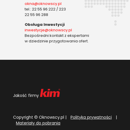
okna@oknowscy.pl
tel.: 22 55 96 222 / 223
22 55 96 288
Obsługa Inwestycji
inwestycje@oknowscy.pl
Bezpośredni kontakt z ekspertami
w dziedzinie przygotowania ofert.
Jakość firmy
Copyright © Oknowscy.pl |
Polityka prywatności
|
Materiały do pobrania