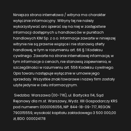
Niniejsza strona internetowa / witryna ma charakter
wyłącznie informacyjny. Witryny tej nie należy
wykorzystywać ani opierać się na niej w zastępstwie
informacji dostępnych u handlowców w punktach
handlowych KIM Sp. z o.o. Informacje zawarte w niniejszej
witrynie nie są prawnie wiążące i nie stanowią oferty
handlowej, w tym w rozumieniu art. 66 § 1 Kodeksu
cywilnego. Zawarte na stronie internetowej informacje, w
tym informacje o cenach, nie stanowią zapewnienia, w
szczególności w rozumieniu art. 556 Kodeksu cywilnego.
Opis towaru następuje wyłącznie w umowie jego
sprzedaży. Wszystkie znaki towarowe i nazwy firm zostały
użyte jedynie w celu informacyjnym.
Siedziba: Warszawa (00-716), ul. Bartycka 114, Sąd
Rejonowy dla m.st. Warszawy, Wydz. XIII Gospodarczy KRS
pod numerem 0000106056, NIP: 844-18-09-717, REGON:
790315559, wysokość kapitału zakładowego 3 500 000,00
zł, BDO: 000024178