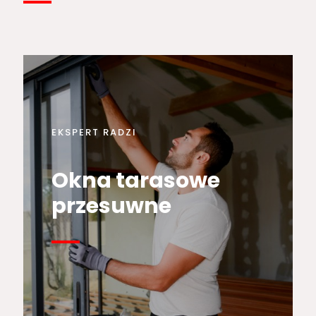
EKSPERT RADZI
Okna tarasowe
przesuwne